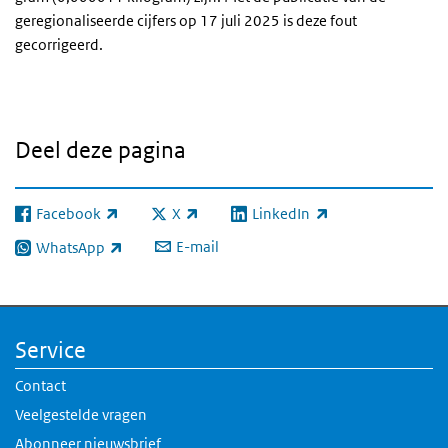
geregionaliseerde cijfers op 17 juli 2025 is deze fout
gecorrigeerd.
Deel deze pagina
Facebook
X
LinkedIn
(externe link)
(externe link)
(externe link)
E-mail
WhatsApp
(externe link)
Service
Contact
Veelgestelde vragen
Abonneer nieuwsbrief