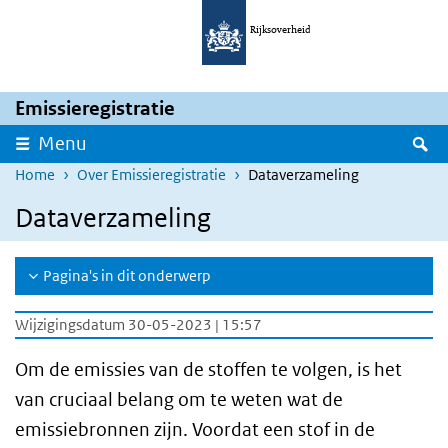
Overslaan en naar de inhoud gaan
Direct naar de hoofdnavigatie
Rijksoverheid
Emissieregistratie
Z
Menu
Home
Over Emissieregistratie
Dataverzameling
Dataverzameling
Pagina's in dit onderwerp
Wijzigingsdatum 30-05-2023 | 15:57
Om de emissies van de stoffen te volgen, is het
van cruciaal belang om te weten wat de
emissiebronnen zijn. Voordat een stof in de