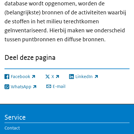
database wordt opgenomen, worden de
(belangrijkste) bronnen of de activiteiten waarbij
de stoffen in het milieu terechtkomen
geïnventariseerd. Hierbij maken we onderscheid
tussen puntbronnen en diffuse bronnen.
Deel deze pagina
Facebook
X
LinkedIn
(externe link)
(externe link)
(externe link)
E-mail
WhatsApp
(externe link)
Service
Contact