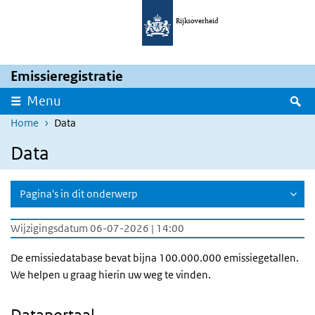
Overslaan en naar de inhoud gaan
Direct naar de hoofdnavigatie
Rijksoverheid
Emissieregistratie
Z
Menu
Home
Data
Data
Pagina's in dit onderwerp
Wijzigingsdatum 06-07-2026 | 14:00
De emissiedatabase bevat bijna 100.000.000 emissiegetallen.
We helpen u graag hierin uw weg te vinden.