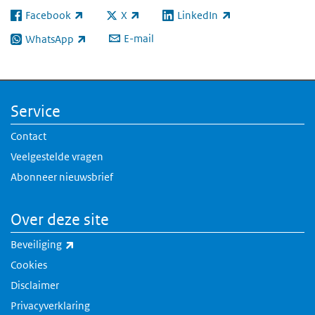
Facebook
X
LinkedIn
(externe link)
(externe link)
(externe link)
E-mail
WhatsApp
(externe link)
Service
Contact
Veelgestelde vragen
Abonneer nieuwsbrief
Over deze site
(externe link)
Beveiliging
Cookies
Disclaimer
Privacyverklaring