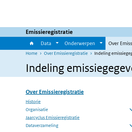
Overslaan en naar de inhoud gaan
Direct naar de hoofdnavigatie
Emissieregistratie
Data
Onderwerpen
Over Emiss
Home
Over Emissieregistratie
Indeling emissiege
Indeling emissiegege
Over Emissieregistratie
Overslaan menu Over Emissieregistratie
Historie
Organisatie
Submenu openen
Jaarcyclus Emissieregistratie
Dataverzameling
Submenu openen