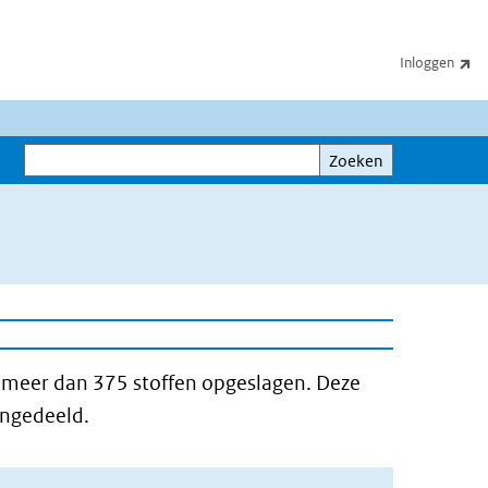
(e
Inloggen
Zoeken
Zoeken
n meer dan 375 stoffen opgeslagen. Deze
ingedeeld.