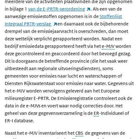
meerdere van de activiteiten plaatsvinden die zijn opgenomen
(externe link)
in
bijlage 1
van de E-PRTR-verordening
. Als een van de
aanwezige emissiestoffen opgenomen is in de
Stoffenlijst
(externe link)
Integraal PRTR-verslag
en daarnaast ook de bijbehorende
drempel van de emissiejaarvracht is overschreden, dan moet
deze wettelijk verplicht gerapporteerd worden. Nadat een
bedrijf emissiedata gerapporteerd heeft via het
e-MJV
worden
deze gecontroleerd en geaccordeerd door het bevoegd gezag.
Dit is doorgaans de betreffende provincie (die het vaak weer
uitbesteedt aan regionale uitvoeringsdiensten), soms
gemeenten voor emissies naar lucht en waterschappen of
Diensten Rijkswaterstaat voor emissies naar water. Gegevens uit
het e-MJV worden vervolgens geleverd aan het Europese
milieuregister E-PRTR. De Emissieregistratie controleert ook de
data in de e-MJVs en voert waar nodig correcties door. Het
geheel van deze gegevensverzameling is de
ER
-
Individueel of
ER-I database.
Naast het e-MJV inventariseert h
et
CBS
de gegevens van de