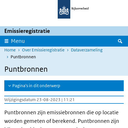
Overslaan en naar de inhoud gaan
Direct naar de hoofdnavigatie
Rijksoverheid
Emissieregistratie
Z
Menu
Home
Over Emissieregistratie
Dataverzameling
Puntbronnen
Puntbronnen
Pagina's in dit onderwerp
Wijzigingsdatum 23-08-2023 | 11:21
Puntbronnen zijn emissiebronnen die op locatie
worden gemeten of berekend. Puntbronnen zijn