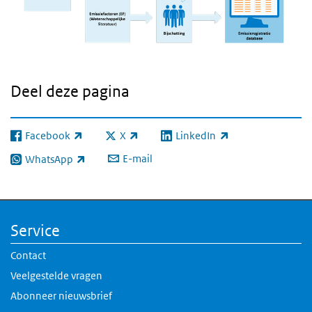
Deel deze pagina
Facebook
X
LinkedIn
(externe link)
(externe link)
(externe link)
E-mail
WhatsApp
(externe link)
Service
Contact
Veelgestelde vragen
Abonneer nieuwsbrief