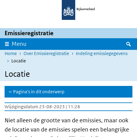
Overslaan en naar de inhoud gaan
Direct naar de hoofdnavigatie
Rijksoverheid
Emissieregistratie
Z
Menu
Home
Over Emissieregistratie
Indeling emissiegegevens
Locatie
Locatie
Pagina's in dit onderwerp
Wijzigingsdatum 23-08-2023 | 11:28
Niet alleen de grootte van de emissies, maar ook
de locatie van de emissies spelen een belangrijke