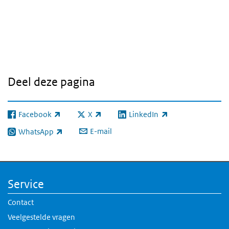
Deel deze pagina
Facebook
X
LinkedIn
(externe link)
(externe link)
(externe link)
E-mail
WhatsApp
(externe link)
Service
Contact
Veelgestelde vragen