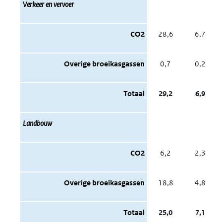
Verkeer en vervoer
CO2
28,6
6,7
Overige broeikasgassen
0,7
0,2
Totaal
29,2
6,9
Landbouw
CO2
6,2
2,3
Overige broeikasgassen
18,8
4,8
Totaal
25,0
7,1