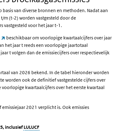
 op basis van diverse bronnen en methoden. Nadat aan
0 t/m (t-2) worden vastgesteld door de
s vastgesteld voor het jaar t-1.
(externe link)
beschikbaar om voorlopige kwartaalcijfers over jaar
an het jaar t reeds een voorlopige jaartotaal
aar t volgen dan de emissiecijfers over respectievelijk
wartaal van 2026 bekend. In de tabel hieronder worden
tte worden ook de definitief vastgestelde cijfers over
e voorlopige kwartaalcijfers over het eerste kwartaal
emissiejaar 2021 verplicht is. Ook emissies
, inclusief
LULUCF