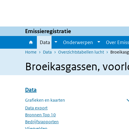
Overslaan en naar de inhoud gaan
Direct naar de hoofdnavigatie
Emissieregistratie
Data
Onderwerpen
Over Emiss
Home
Data
Overzichtstabellen lucht
Broeikasg
Broeikasgassen, voorl
Data
Overslaan menu Data
Grafieken en kaarten
Submenu openen
Data export
Bronnen Top 10
Bedrijfsrapporten
Vliegvelden