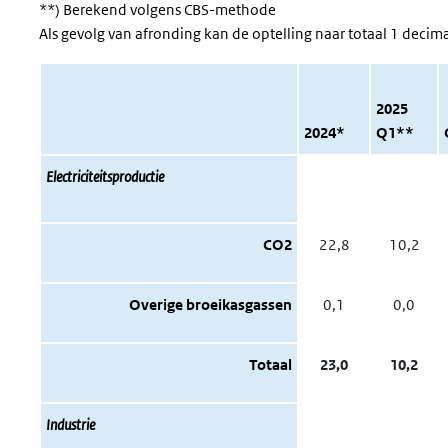
**) Berekend volgens CBS-methode
Als gevolg van afronding kan de optelling naar totaal 1 decima
2025
2024*
Q1**
Electriciteitsproductie
CO2
22,8
10,2
Overige broeikasgassen
0,1
0,0
Totaal
23,0
10,2
Industrie