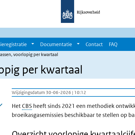
Rijksoverheid
ieregistratie
Documentatie
Contact
FAQ
assen, voorlopig per kwartaal
opig per kwartaal
Wijzigingsdatum 30-06-2026 | 10:12
Het
CBS
heeft sinds 2021 een methodiek ontwikk
broeikasgasemissies beschikbaar te stellen op bas
Overzicht voorlopige kwartaalcij