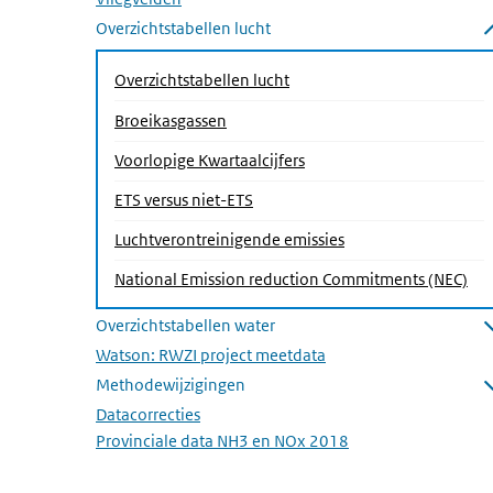
Overzichtstabellen lucht
Submenu sluiten
Overzichtstabellen lucht
Broeikasgassen
(Actieve pagina)
Voorlopige Kwartaalcijfers
ETS versus niet-ETS
Luchtverontreinigende emissies
National Emission reduction Commitments (NEC)
Overzichtstabellen water
Submenu openen
Watson: RWZI project meetdata
Methodewijzigingen
Submenu openen
Datacorrecties
Provinciale data NH3 en NOx 2018