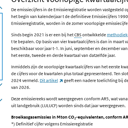
De emissiecijfers in de Emissieregistratie worden vastgesteld
het begin van kalenderjaar t de definitieve Emissiecijfers 199
Emissieregistratie, worden in de zomer voorlopige emissiecijfer
Sinds begin 2021 is er een bij het
CBS
ontwikkelde
methodiek
t te bepalen. Op basis van vier kwartaalcijfers is dan in maart v
beschikbaar voor jaar t-1. In juni, september en december van j
het eerste, tweede en derde kwartaal van datzelfde jaar.
Inmiddels zijn de voorlopige kwartaalcijfers van het eerste k
de cijfers voor de kwartalen plus totaal gepresenteerd. Ten slo
(externe link)
2024 vermeld.
Dit artikel
geeft een nadere toelichting
bij d
van 2026.
Deze emissiereeks wordt weergegeven conform AR5, wat vanaf 
uit landgebruik (LULUCF) worden sinds dat jaar weergegeven.
Broeikasgasemissies in Mton CO
-equivalenten, conform AR5
2
*) Definitief cijfer volgens Emissieregistratie