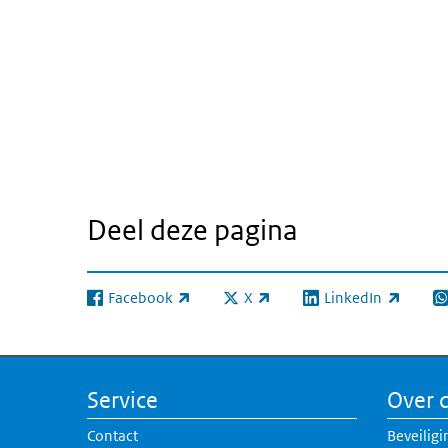
Deel deze pagina
Facebook
X
LinkedIn
(externe link)
(externe link)
(externe link)
(e
Service
Over d
Contact
Beveiligi