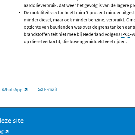
aardolieverbruik, dat weer het gevolg is van de lagere 
De mobiliteitssector heeft ruim 5 procent minder uitgest
minder diesel, maar ook minder benzine, verbruikt. Omda
opzichte van buurlanden was over de grens tanken aantre
brandstoffen telt niet mee bij Nederland volgens
IPCC
-v
op diesel verkocht, die bovengemiddeld veel rijden.
E-mail
WhatsApp
xterne link)
eze site
(externe link)
ng