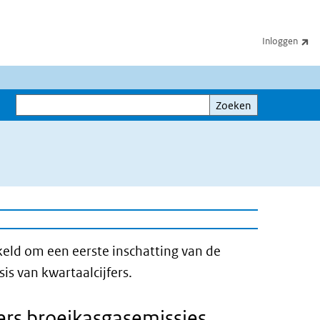
(e
Inloggen
Zoeken
Zoeken
eld om een eerste inschatting van de
is van kwartaalcijfers.
fers broeikasgasemissies