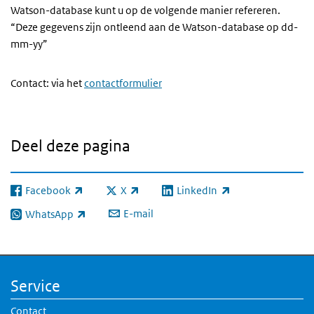
Watson-database kunt u op de volgende manier refereren.
“Deze gegevens zijn ontleend aan de Watson-database op dd-
mm-yy”
Contact: via het
contactformulier
Deel deze pagina
Facebook
X
LinkedIn
(externe link)
(externe link)
(externe link)
E-mail
WhatsApp
(externe link)
Service
Contact