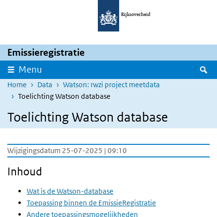
Overslaan en naar de inhoud gaan
Direct naar de hoofdnavigatie
Rijksoverheid
Emissieregistratie
Z
Menu
Home
Data
Watson: rwzi project meetdata
Toelichting Watson database
Toelichting Watson database
Wijzigingsdatum 25-07-2025 | 09:10
Inhoud
Wat is de Watson-database
Toepassing binnen de EmissieRegistratie
Andere toepassingsmogelijkheden